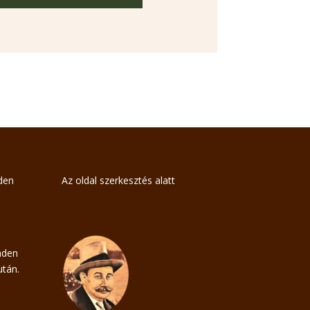
nden
Az oldal szerkesztés alatt
nden
tán.