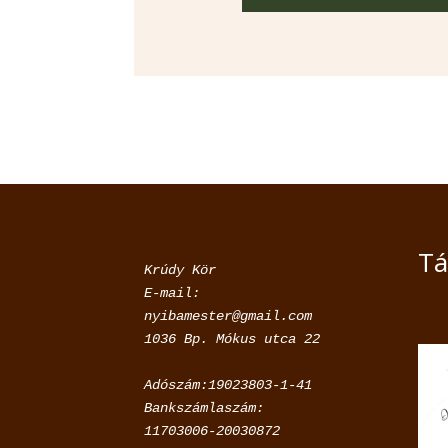
Tá
Krúdy Kör

E-mail: 
nyibamester@gmail.com

Adószám:19023803-1-41

Bankszámlaszám:

11703006-20030872