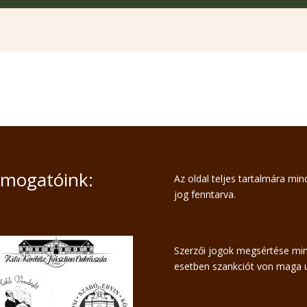
mogatóink:
Az oldal teljes tartalmára mi
jog fenntarva.
Szerzői jogok megsértése mi
esetben szankciót von maga u