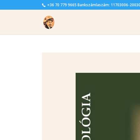
+36 70 779 9665 Bankszámlaszám: 11703006-2003