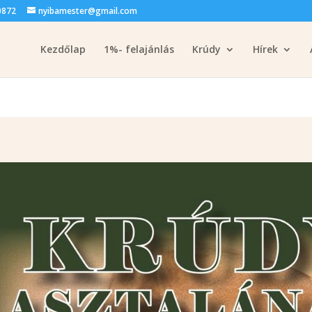
0872
nyibamester@gmail.com
Kezdőlap
1%- felajánlás
Krúdy
Hírek