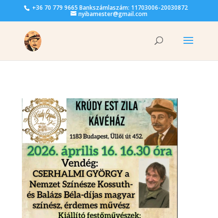
+36 70 779 9665 Bankszámlaszám: 11703006-20030872
nyibamester@gmail.com