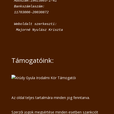
Adószám:19023803-1-41

Bankszámlaszám:

11703006-20030872
Weboldalt szerkeszti:

 Majorné Nyulász Kriszta
Támogatóink:
Az oldal teljes tartalmára minden jog fenntarva.
Szerzői jogok megsértése minden esetben szankciót