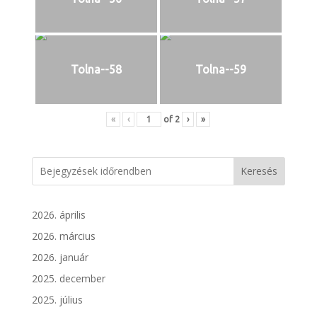
Tolna--58
Tolna--59
«
‹
of
2
›
»
Keresés
2026. április
2026. március
2026. január
2025. december
2025. július