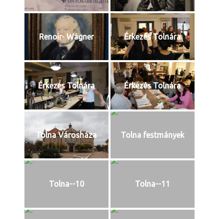
Renoir- Wágner
Érkezés Tolnára
Érkezés Tolnára
Érkezés Tolnára
Tolna Városháza
Tolna festmányek
Tolna--10
Tolna--11