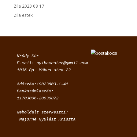
Zila 2023 08 17
Zila estek
Krúdy Kör

E-mail: nyibamester@gmail.com

Adószám:19023803-1-41

Bankszámlaszám:

11703006-20030872
Weboldalt szerkeszti:

 Majorné Nyulász Kriszta