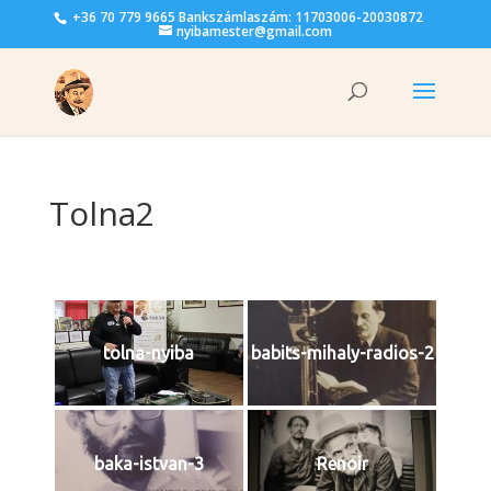
+36 70 779 9665 Bankszámlaszám: 11703006-20030872
nyibamester@gmail.com
Tolna2
tolna-nyiba
babits-mihaly-radios-2
baka-istvan-3
Renoir