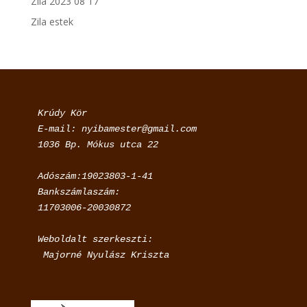
Zila 2023 08 17
Zila estek
Krúdy Kör

E-mail: nyibamester@gmail.com

Adószám:19023803-1-41

Bankszámlaszám:

11703006-20030872
Weboldalt szerkeszti:

 Majorné Nyulász Kriszta