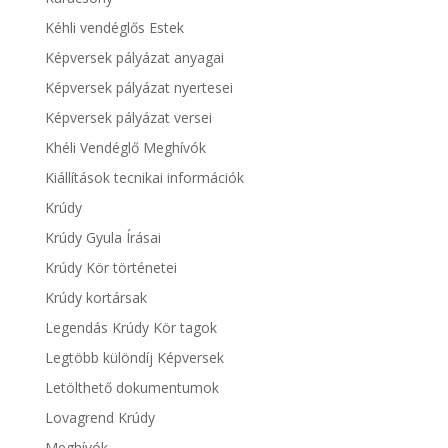
Kéhli vendéglős Estek
Képversek pályázat anyagai
Képversek pályázat nyertesei
Képversek pályázat versei
Khéli Vendéglő Meghívók
Kiállítások tecnikai információk
Krúdy
Krúdy Gyula Írásai
Krúdy Kör történetei
Krúdy kortársak
Legendás Krúdy Kör tagok
Legtöbb különdíj Képversek
Letölthető dokumentumok
Lovagrend Krúdy
Meghívók