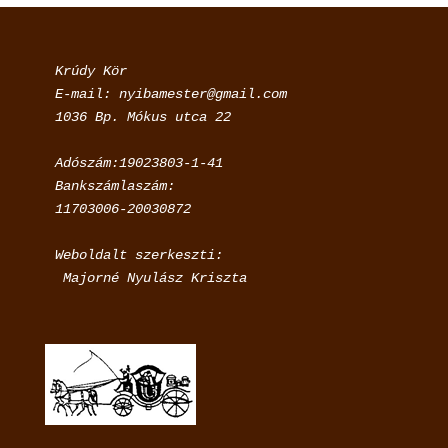
Krúdy Kör

E-mail: nyibamester@gmail.com

Adószám:19023803-1-41

Bankszámlaszám:

11703006-20030872
Weboldalt szerkeszti:

 Majorné Nyulász Kriszta