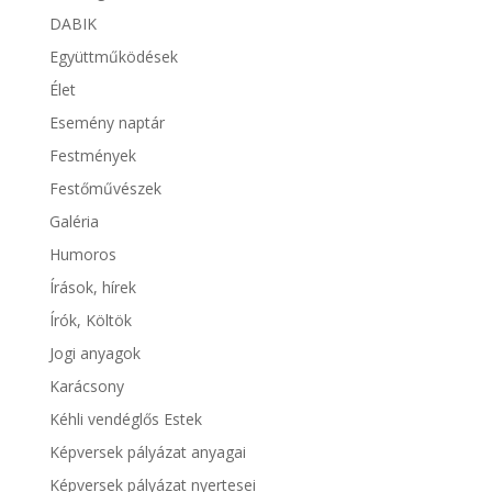
DABIK
Együttműködések
Élet
Esemény naptár
Festmények
Festőművészek
Galéria
Humoros
Írások, hírek
Írók, Költök
Jogi anyagok
Karácsony
Kéhli vendéglős Estek
Képversek pályázat anyagai
Képversek pályázat nyertesei