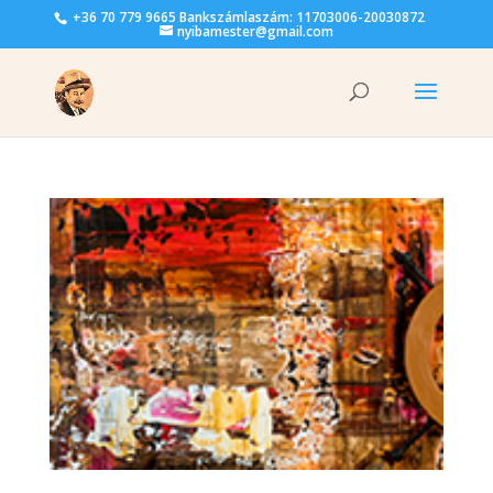
+36 70 779 9665 Bankszámlaszám: 11703006-20030872
nyibamester@gmail.com