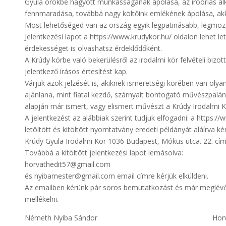
Gyula örökbe hagyott munkásságának ápolása, az íróóriás alk
fennmaradása, továbbá nagy költőink emlékének ápolása, akk
Most lehetőséged van az ország egyik legpatinásabb, legmo
Jelentkezési lapot a https://www.krudykor.hu/ oldalon lehet le
érdekességet is olvashatsz érdeklődőként.
A Krúdy körbe való bekerülésről az irodalmi kör felvételi bizo
jelentkező írásos értesítést kap.
Várjuk azok jelzését is, akiknek ismeretségi körében van olya
ajánlana, mint fiatal kezdő, szárnyait bontogató művészpalá
alapján már ismert, vagy elismert művészt a Krúdy Irodalmi K
A jelentkezést az alábbiak szerint tudjuk elfogadni: a https:/
letöltött és kitöltött nyomtatvány eredeti példányát aláírva kér
Krúdy Gyula Irodalmi Kör 1036 Budapest, Mókus utca. 22. cím
Továbbá a kitöltött jelentkezési lapot lemásolva:
horvathedit57@gmail.com
és nyibamester@gmail.com email címre kérjük elküldeni.
Az emailben kérünk pár soros bemutatkozást és már meglévő
mellékelni.
Németh Nyiba Sándor Horváth 