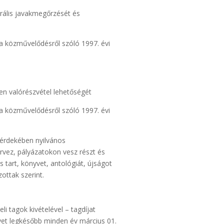
turális javakmegőrzését és
 a közművelődésről szóló 1997. évi
n valórészvétel lehetőségét
 a közművelődésről szóló 1997. évi
 érdekében nyilvános
ervez, pályázatokon vesz részt és
 tart, könyvet, antológiát, újságot
ottak szerint.
li tagok kivételével – tagdíjat
elyet legkésőbb minden év március 01.