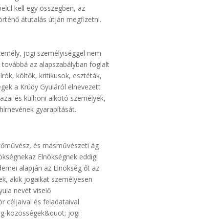
elül kell egy összegben, az
rténő átutalás útján megfizetni.
személy, jogi személyiséggel nem
, továbbá az alapszabályban foglalt
rók, költők, kritikusok, esztéták,
ek a Krúdy Gyuláról elnevezett
hazai és külhoni alkotó személyek,
hírnevének gyarapítását.
 képzőművész, és másművészeti ág
lnökségnekaz Elnökségnek eddigi
demei alapján az Elnökség őt az
ek, akik jogaikat személyesen
ula nevét viselő
céljaival és feladataival
g-közösségek&quot; jogi