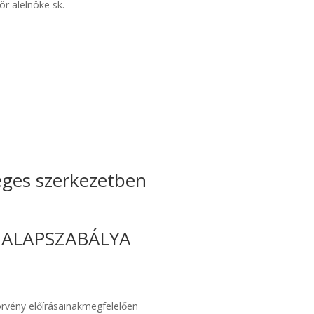
lnöke sk.
éges szerkezetben
 ALAPSZABÁLYA
törvény előírásainakmegfelelően