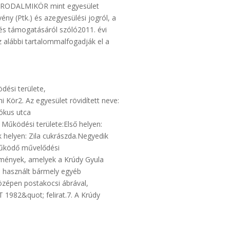
A IRODALMIKÖR mint egyesület
ény (Ptk.) és azegyesülési jogról, a
és támogatásáról szóló2011. évi
z alábbi tartalommalfogadják el a
dési területe,
i Kör2. Az egyesület rövidített neve:
Mókus utca
 Működési területe:Első helyen:
k helyen: Zila cukrászda.Negyedik
 működő művelődési
zmények, amelyek a Krúdy Gyula
ra használt bármely egyéb
középen postakocsi ábrával,
82&quot; felirat.7. A Krúdy