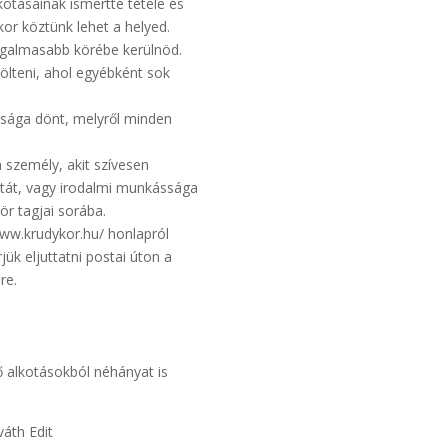
otásainak ismertté tétele és
or köztünk lehet a helyed.
zgalmasabb körébe kerülnöd.
tölteni, ahol egyébként sok
ttsága dönt, melyről minden
n személy, akit szívesen
ntát, vagy irodalmi munkássága
ör tagjai sorába.
/www.krudykor.hu/ honlapról
jük eljuttatni postai úton a
re.
 alkotásokból néhányat is
Edit