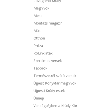
Lovagrend Krúdy
Meghívók
Mese
Montázs magazin
Múlt
Otthon
Próza
Rólunk írták
Szerelmes versek
Táborok
Természetről szóló versek
Újpest Könyvtár meghívók
Újpesti Krúdy estek
Ünnep
Vendégségben a Krúdy Kör