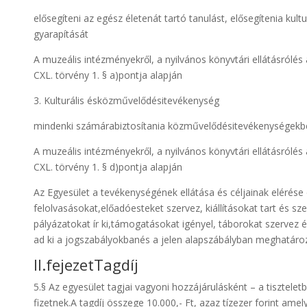
elősegíteni az egész életenát tartó tanulást, elősegítenia kul
gyarapítását
A muzeális intézményekről, a nyilvános könyvtári ellátásrólés
CXL. törvény 1. § a)pontja alapján
3. Kulturális ésközművelődésitevékenység
mindenki számárabiztosítania közművelődésitevékenységekbe
A muzeális intézményekről, a nyilvános könyvtári ellátásrólés
CXL. törvény 1. § d)pontja alapján
Az Egyesület a tevékenységének ellátása és céljainak elérése
felolvasásokat,előadóesteket szervez, kiállításokat tart és sz
pályázatokat ír ki,támogatásokat igényel, táborokat szervez és
ad ki a jogszabályokbanés a jelen alapszábályban meghatároz
II.fejezetTagdíj
5.§ Az egyesület tagjai vagyoni hozzájárulásként – a tiszteletbe
fizetnek.A tagdíj összege 10.000,- Ft, azaz tízezer forint am