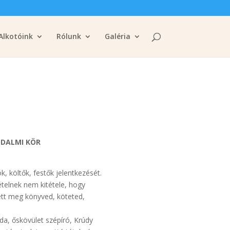
Alkotóink
Rólunk
Galéria
ODALMI KÖR
, költők, festők jelentkezését.
vételnek nem kitétele, hogy
ett meg könyved, köteted,
a, őskövület szépíró, Krúdy