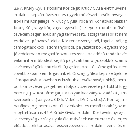
2.§ A Krúdy Gyula Irodalmi Kör célja: Krúdy Gyula életműveine
irodalmi, képzőművészeti és egyéb művészeti tevékenységek 
Irodalmi Kör jellege: A Krúdy Gyula Irodalmi Kör (továbbiakba
Krúdy Kör, vagy Kör, vagy egyesület) jellege kulturális, művé
tevékenységen épül: anyagi természetű szolgáltatásokat ne
eszközei, pénzbevételei a Kör rendezvényeiből, tagdíjakból,e
támogatásokból, adományokból, pályázatokból, egyébtámoga
jövedelemadó meghatározott részének az adózó rendelkezése 
valamint a működést segítő pályázati támogatásokból származ
tevékenységünk pártoktól független, azoktól támogatást ne
továbbiakban sem fogadunk el. Országgyűlési képviselőjelöltet
támogatását a jövőben is kizárjuk a tevékenységünkből, nem
politikai tevékenységet nem folytat, szervezete pártoktól fü
nem nyújt.A Kör támogatja az olyan kiadványok kiadását, ame
szerepelnek(könyvek, CD-k, Videók, DVD-k, stb,).A Kör tagjai 
hatályos jogi normákon túl az erkölcsi és morálisszabályok 
megtartására is.4.§ A Krúdy Gyula Irodalmi Kör tevékenysége:
tevékenység:- Krúdy Gyula életművének ismertetése és terjes
előadóestek tartásával ésszervezésével;- irodalmi, zenei és