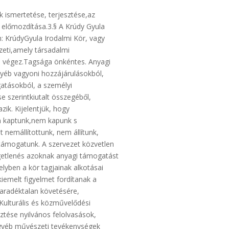
k ismertetése, terjesztése,az
előmozdítása.3.§ A Krúdy Gyula
n: KrúdyGyula Irodalmi Kör, vagy
szeti,amely társadalmi
m végez.Tagsága önkéntes. Anyagi
gyéb vagyoni hozzájárulásokból,
tásokból, a személyi
szerintkiutalt összegéből,
ik. Kijelentjük, hogy
m kaptunk,nem kapunk s
 nemállítottunk, nem állítunk,
támogatunk. A szervezet közvetlen
ggetlenés azoknak anyagi támogatást
lyben a kör tagjainak alkotásai
kiemelt figyelmet fordítanak a
maradéktalan követésére,
Kulturális és közművelődési
ztése nyilvános felolvasások,
 egyéb művészeti tevékenységek