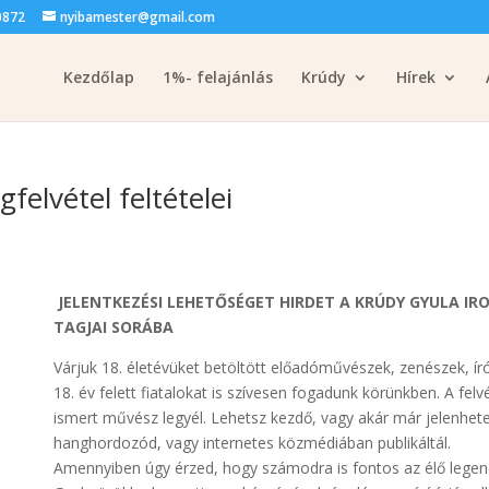
0872
nyibamester@gmail.com
Kezdőlap
1%- felajánlás
Krúdy
Hírek
gfelvétel feltételei
JELENTKEZÉSI LEHETŐSÉGET HIRDET A KRÚDY GYULA IR
TAGJAI SORÁBA
Várjuk 18. életévüket betöltött előadóművészek, zenészek, írók
18. év felett fiatalokat is szívesen fogadunk körünkben. A fel
ismert művész legyél. Lehetsz kezdő, vagy akár már jelenhet
hanghordozód, vagy internetes közmédiában publikáltál.
Amennyiben úgy érzed, hogy számodra is fontos az élő legend