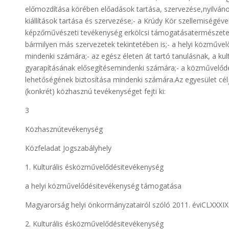
előmozdítása körében előadások tartása, szervezése,nyilváno
kiállítások tartása és szervezése;- a Krúdy Kör szellemiségév
képzőművészeti tevékenység erkölcsi támogatásatermészete
bármilyen más szervezetek tekintetében is;- a helyi közműv
mindenki számára;- az egész életen át tartó tanulásnak, a ku
gyarapításának elősegítésemindenki számára;- a közművelődé
lehetőségének biztosítása mindenki számára.Az egyesület cél
(konkrét) közhasznú tevékenységet fejti ki:
3
Közhasznútevékenység
Közfeladat Jogszabályhely
1. Kulturális ésközművelődésitevékenység
a helyi közművelődésitevékenység támogatása
Magyarorság helyi önkormányzatairól szóló 2011. éviCLXXXIX. 
2. Kulturális ésközművelődésitevékenység