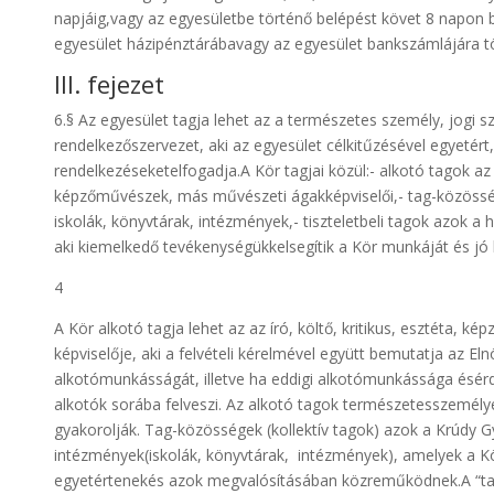
napjáig,vagy az egyesületbe történő belépést követ 8 napon b
egyesület házipénztárábavagy az egyesület bankszámlájára tö
III. fejezet
6.§ Az egyesület tagja lehet az a természetes személy, jogi 
rendelkezőszervezet, aki az egyesület célkitűzésével egyetért
rendelkezéseketelfogadja.A Kör tagjai közül:- alkotó tagok az í
képzőművészek, más művészeti ágakképviselői,- tag-közösség
iskolák, könyvtárak, intézmények,- tiszteletbeli tagok azok a 
aki kiemelkedő tevékenységükkelsegítik a Kör munkáját és jó 
4
A Kör alkotó tagja lehet az az író, költő, kritikus, esztéta,
képviselője, aki a felvételi kérelmével együtt bemutatja az E
alkotómunkásságát, illetve ha eddigi alkotómunkássága ésér
alkotók sorába felveszi. Az alkotó tagok természetesszemély
gyakorolják. Tag-közösségek (kollektív tagok) azok a Krúdy Gy
intézmények(iskolák, könyvtárak, intézmények), amelyek a Kör 
egyetértenekés azok megvalósításában közreműködnek.A “ta