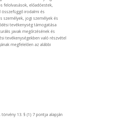
s felolvasások, előadóestek,
el összefüggő irodalmi és
s személyek, jogi személyek és
elődési tevékenység támogatása
lturális javak megőrzésének és
si tevékenységekben való részvétel
jának megfelelően az alábbi
törvény 13. § (1) 7 pontja alapján