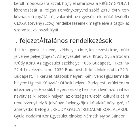
került módosításra azzal, hogy elhatározva a KRÚDY GYUL
létrehozását, a Polgári Törvénykönyvről szóló 2013. évi V. törv
közhasznú jogállásról, valamint az egyesületek működéséről 
CLXXV. törvény (Ectv.) rendelkezéseinek megfelelve a tagok a
szervezet alapszabályát.
I. fejezetÁltalános rendelkezések
1. § Az egyesület neve, székhelye, címe, levelezési címe, műkö
jelvénye(bélyegzője).1. Az egyesület neve: Krúdy Gyula Irodalm
Krúdy Kör3. Az egyesület székhelye: 1036 Budapest, III.ker. 
22.4. Levelezés címe: 1036 Budapest, III.ker. Mókus utca 22.5.
Budapest, III. kerület.Második helyen: Kéhli vendéglő.Harmadi
helyen: Újpesti Könyvtár.Ötödik helyen: Budapest területén
intézmények.Hatodik helyen: ország területén levő azon inté
nevétviselik.Hetedik helyen: az ország területén kulturális cél
rendezvényihely.6. Jelvénye (bélyegzője): köralakú bélyegző, 
amelyetkörbefog a „KRÚDY GYULA IRODALMI KÖR, ALAKULT 19
Gyula Irodalmi Kör Egyesület elnöke: Németh Nyiba Sándor
2