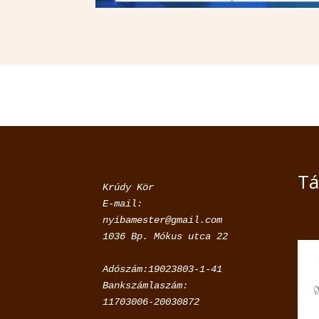
Tá
Krúdy Kör

E-mail: 
nyibamester@gmail.com

Adószám:19023803-1-41

Bankszámlaszám:

11703006-20030872