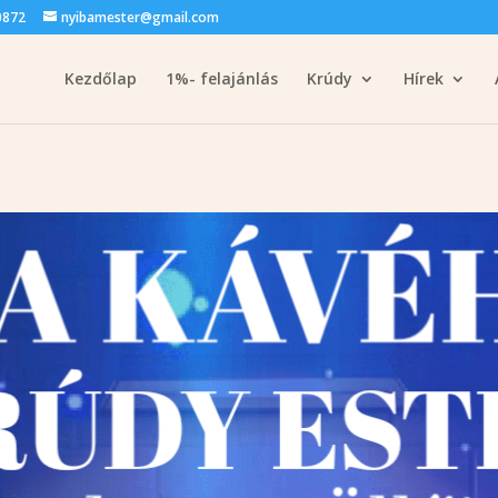
0872
nyibamester@gmail.com
Kezdőlap
1%- felajánlás
Krúdy
Hírek