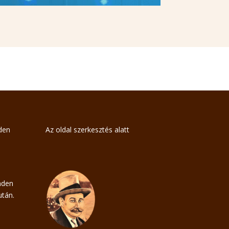
nden
Az oldal szerkesztés alatt
nden
tán.