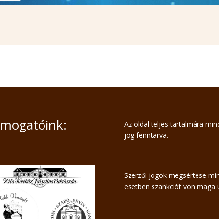
mogatóink:
Az oldal teljes tartalmára mi
jog fenntarva.
Szerzői jogok megsértése mi
esetben szankciót von maga u