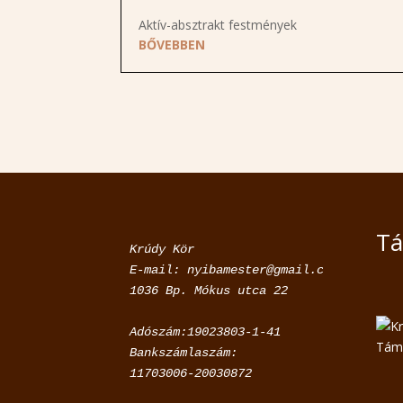
Aktív-absztrakt festmények
BŐVEBBEN
Tá
Krúdy Kör

E-mail: nyibamester@gmail.com

Adószám:19023803-1-41

Bankszámlaszám:

11703006-20030872