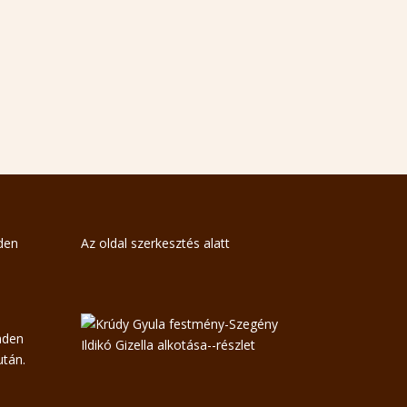
nden
Az oldal szerkesztés alatt
nden
tán.