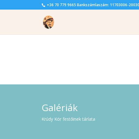
+36 70 779 9665 Bankszámlaszám: 11703006-2003
Galériák
Krúdy Kör festőinek tárlata