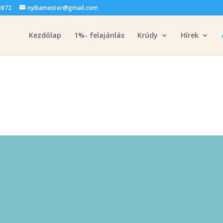
0872
nyibamester@gmail.com
Kezdőlap
1%- felajánlás
Krúdy
Hírek