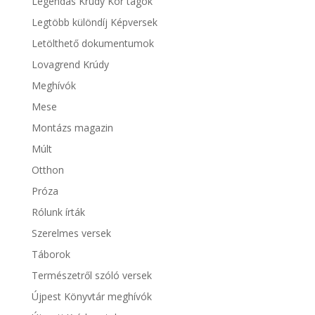
Legendás Krúdy Kör tagok
Legtöbb különdíj Képversek
Letölthető dokumentumok
Lovagrend Krúdy
Meghívók
Mese
Montázs magazin
Múlt
Otthon
Próza
Rólunk írták
Szerelmes versek
Táborok
Természetről szóló versek
Újpest Könyvtár meghívók