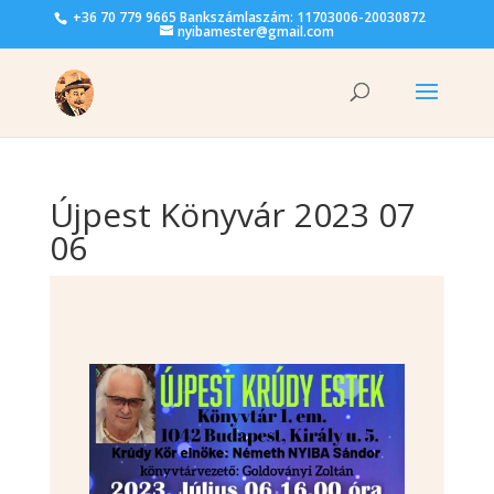
+36 70 779 9665 Bankszámlaszám: 11703006-20030872
nyibamester@gmail.com
Újpest Könyvár 2023 07
06