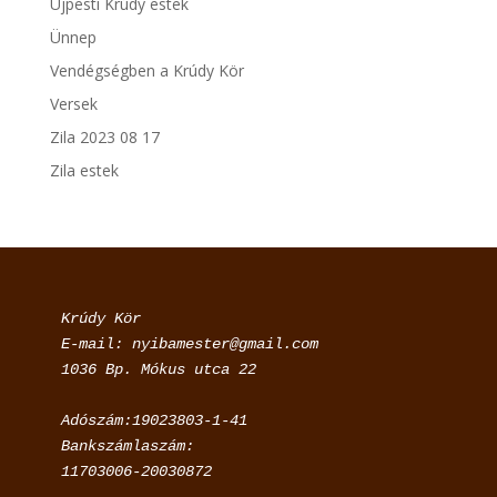
Újpesti Krúdy estek
Ünnep
Vendégségben a Krúdy Kör
Versek
Zila 2023 08 17
Zila estek
Krúdy Kör

E-mail: nyibamester@gmail.com

Adószám:19023803-1-41

Bankszámlaszám:

11703006-20030872