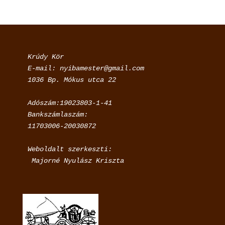
Krúdy Kör

E-mail: nyibamester@gmail.com

Adószám:19023803-1-41

Bankszámlaszám:

11703006-20030872
Weboldalt szerkeszti:

 Majorné Nyulász Kriszta