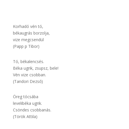
Korhadó vén tó,
békaugrás borzolja,
vize megcsendül
(Papp p Tibor)
Tó, békalencsés.
Béka ugrik, zsupsz, bele!
Vén vize csobban.
(Tandori Dezső)
Öreg tócsába
levelibéka ugrik.
Csöndes csobbanás.
(Török Attila)