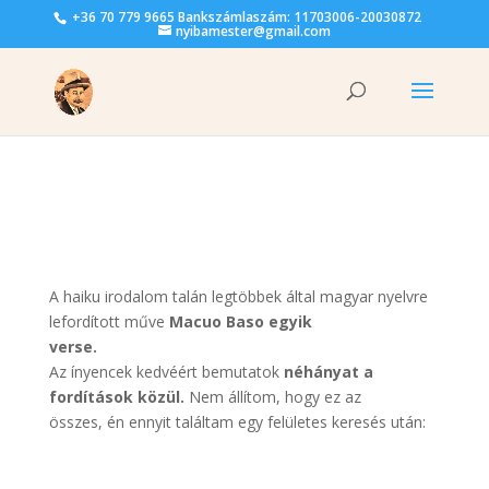
+36 70 779 9665 Bankszámlaszám: 11703006-20030872
nyibamester@gmail.com
A haiku irodalom talán legtöbbek által magyar nyelvre
lefordított műve
Macuo Baso egyik
verse.
Az ínyencek kedvéért bemutatok
néhányat a
fordítások közül.
Nem állítom, hogy ez az
összes, én ennyit találtam egy felületes keresés után: