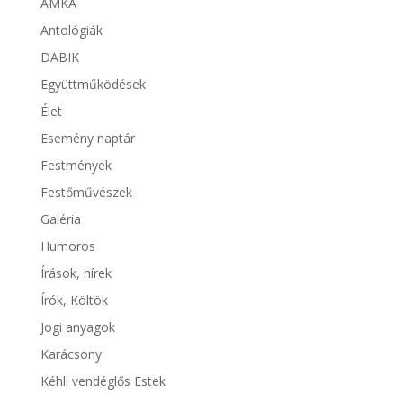
AMKA
Antológiák
DABIK
Együttműködések
Élet
Esemény naptár
Festmények
Festőművészek
Galéria
Humoros
Írások, hírek
Írók, Költök
Jogi anyagok
Karácsony
Kéhli vendéglős Estek