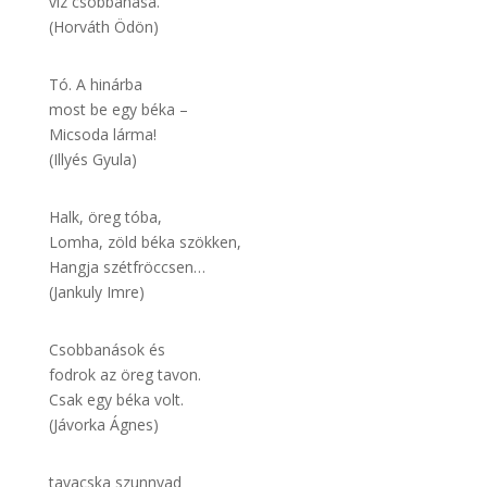
víz csobbanása.
(Horváth Ödön)
Tó. A hinárba
most be egy béka –
Micsoda lárma!
(Illyés Gyula)
Halk, öreg tóba,
Lomha, zöld béka szökken,
Hangja szétfröccsen…
(Jankuly Imre)
Csobbanások és
fodrok az öreg tavon.
Csak egy béka volt.
(Jávorka Ágnes)
tavacska szunnyad