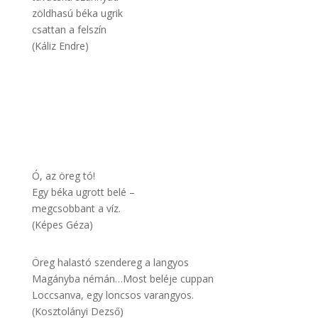
zöldhasú béka ugrik
csattan a felszín
(Káliz Endre)
Ó, az öreg tó!
Egy béka ugrott belé –
megcsobbant a víz.
(Képes Géza)
Öreg halastó szendereg a langyos
Magányba némán…Most beléje cuppan
Loccsanva, egy loncsos varangyos.
(Kosztolányi Dezső)