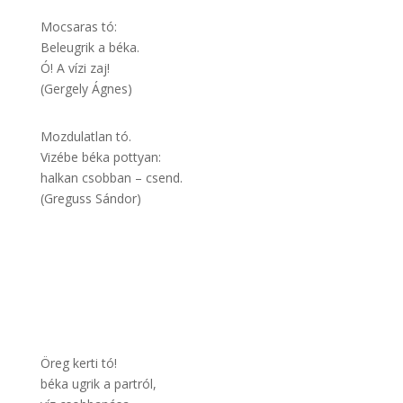
Mocsaras tó:
Beleugrik a béka.
Ó! A vízi zaj!
(Gergely Ágnes)
Mozdulatlan tó.
Vizébe béka pottyan:
halkan csobban – csend.
(Greguss Sándor)
Öreg kerti tó!
béka ugrik a partról,