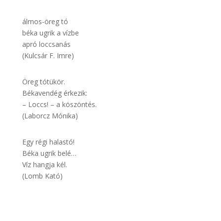
álmos-öreg tó
béka ugrik a vízbe
apró loccsanás
(Kulcsár F. Imre)
Öreg tótükör.
Békavendég érkezik:
– Loccs! – a köszöntés.
(Laborcz Mónika)
Egy régi halastó!
Béka ugrik belé…
Víz hangja kél.
(Lomb Kató)