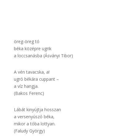
öreg-öreg tó
béka középre ugrik
a loccsanásba (Ásványi Tibor)
A vén tavacska, a!
ugró békára cuppant –
a víz hangja.
(Bakos Ferenc)
Lábát kinyújtja hosszan
a versenyúszó béka,
mikor a tóba lottyan.
(Faludy György)