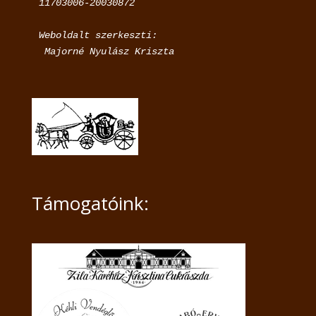
11703006-20030872
Weboldalt szerkeszti:

 Majorné Nyulász Kriszta
Támogatóink: