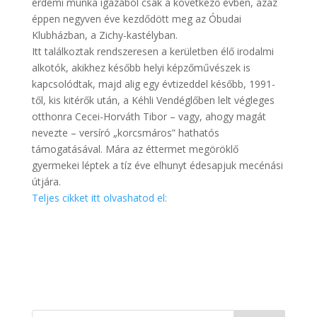
érdemi munka igazából csak a következő évben, azaz
éppen negyven éve kezdődött meg az Óbudai
Klubházban, a Zichy-kastélyban.
Itt találkoztak rendszeresen a kerületben élő irodalmi
alkotók, akikhez később helyi képzőművészek is
kapcsolódtak, majd alig egy évtizeddel később, 1991-
től, kis kitérők után, a Kéhli Vendéglőben lelt végleges
otthonra Cecei-Horváth Tibor – vagy, ahogy magát
nevezte – versíró „korcsmáros” hathatós
támogatásával. Mára az éttermet megöröklő
gyermekei léptek a tíz éve elhunyt édesapjuk mecénási
útjára.
Teljes cikket itt olvashatod el: