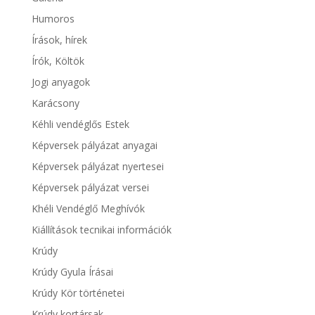
Humoros
Írások, hírek
Írók, Költök
Jogi anyagok
Karácsony
Kéhli vendéglős Estek
Képversek pályázat anyagai
Képversek pályázat nyertesei
Képversek pályázat versei
Khéli Vendéglő Meghívók
Kiállítások tecnikai információk
Krúdy
Krúdy Gyula Írásai
Krúdy Kör történetei
Krúdy kortársak