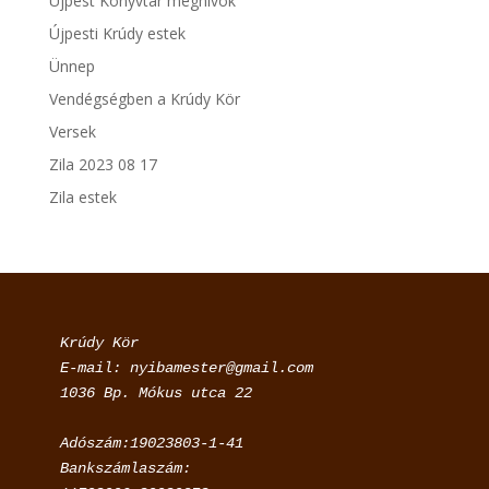
Újpest Könyvtár meghívók
Újpesti Krúdy estek
Ünnep
Vendégségben a Krúdy Kör
Versek
Zila 2023 08 17
Zila estek
Krúdy Kör

E-mail: nyibamester@gmail.com

Adószám:19023803-1-41

Bankszámlaszám:
