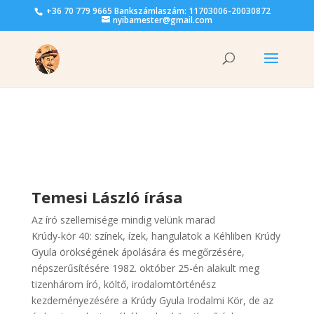
+36 70 779 9665 Bankszámlaszám: 11703006-20030872
nyibamester@gmail.com
Temesi László írása
Az író szellemisége mindig velünk marad
Krúdy-kör 40: színek, ízek, hangulatok a Kéhliben Krúdy
Gyula örökségének ápolására és megőrzésére,
népszerűsítésére 1982. október 25-én alakult meg
tizenhárom író, költő, irodalomtörténész
kezdeményezésére a Krúdy Gyula Irodalmi Kör, de az