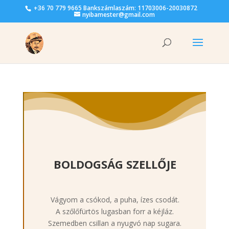
+36 70 779 9665 Bankszámlaszám: 11703006-20030872
nyibamester@gmail.com
BOLDOGSÁG SZELLŐJE
Vágyom a csókod, a puha, ízes csodát.
A szőlőfürtös lugasban forr a kéjláz.
Szemedben csillan a nyugvó nap sugara.