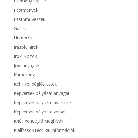
Esemény naptár
Festmények
Festőművészek
Galéria
Humoros
Írások, hírek
Írók, Költök
Jogi anyagok
Karácsony
Kéhli vendéglős Estek
Képversek pályázat anyagai
Képversek pályázat nyertesei
Képversek pályázat versei
Khéli Vendéglő Meghívók
Kiállítások tecnikai információk