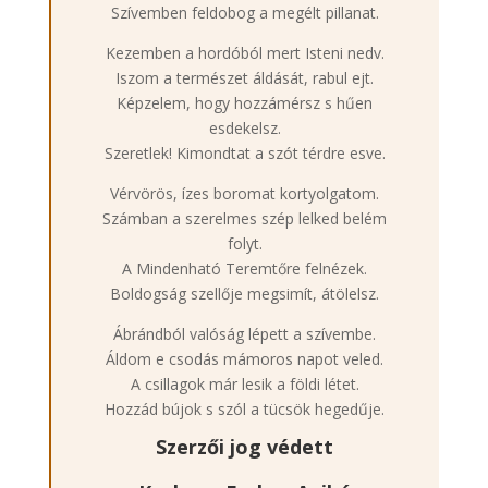
Szívemben feldobog a megélt pillanat.
Kezemben a hordóból mert Isteni nedv.
Iszom a természet áldását, rabul ejt.
Képzelem, hogy hozzámérsz s hűen
esdekelsz.
Szeretlek! Kimondtat a szót térdre esve.
Vérvörös, ízes boromat kortyolgatom.
Számban a szerelmes szép lelked belém
folyt.
A Mindenható Teremtőre felnézek.
Boldogság szellője megsimít, átölelsz.
Ábrándból valóság lépett a szívembe.
Áldom e csodás mámoros napot veled.
A csillagok már lesik a földi létet.
Hozzád bújok s szól a tücsök hegedűje.
Szerzői jog védett