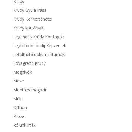
Krúdy
Krúdy Gyula Írásai
Krúdy Kör történetei
Krúdy kortársak
Legendás Krúdy Kör tagok
Legtöbb különdíj Képversek
Letölthető dokumentumok
Lovagrend Krúdy
Meghívók
Mese
Montázs magazin
Múlt
Otthon
Próza
Rólunk írták