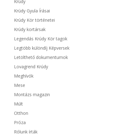
Krúdy
Krúdy Gyula Írásai
Krúdy Kör történetei
Krúdy kortársak
Legendás Krúdy Kör tagok
Legtöbb különdíj Képversek
Letölthető dokumentumok
Lovagrend Krúdy
Meghívók
Mese
Montázs magazin
Múlt
Otthon
Próza
Rólunk írták