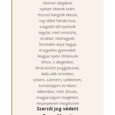
internet világában
nyelvet öltenek reám.
Hosszú hangzók ékezet,
rag nélkül futnak tova,
száguldó idő nyelvünk
legyőzi, mint mostoha,
orcátlan, hitehagyott,
becstelen anya hagyja
el egyetlen gyermekét.
Magyar nyelv! Útitársunk
itthon, s idegenben,
kínok között poggyászunk,
dallá válik örömben,
szívem, szemem, szellemem,
konokságom és hitem
lelkemben, mint őrtüzet,
magyarságom meglelem.
Anyanyelvem megőrzöm!
Szerzői jog védett