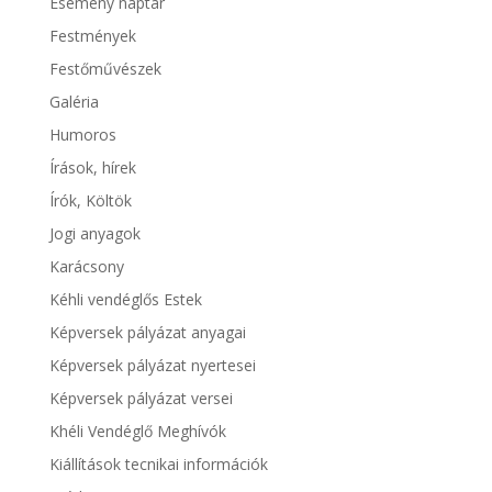
Esemény naptár
Festmények
Festőművészek
Galéria
Humoros
Írások, hírek
Írók, Költök
Jogi anyagok
Karácsony
Kéhli vendéglős Estek
Képversek pályázat anyagai
Képversek pályázat nyertesei
Képversek pályázat versei
Khéli Vendéglő Meghívók
Kiállítások tecnikai információk