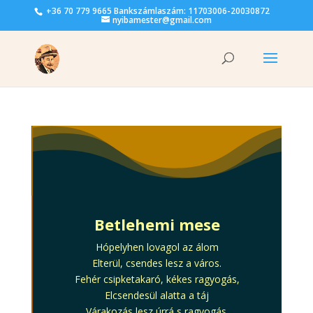
+36 70 779 9665 Bankszámlaszám: 11703006-20030872
nyibamester@gmail.com
Betlehemi mese
Hópelyhen lovagol az álom
Elterül, csendes lesz a város.
Fehér csipketakaró, kékes ragyogás,
Elcsendesül alatta a táj
Várakozás lesz úrrá s ragyogás.