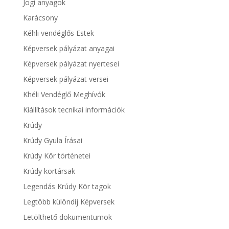
Jogi anyagok
Karácsony
Kéhli vendéglős Estek
Képversek pályázat anyagai
Képversek pályázat nyertesei
Képversek pályázat versei
Khéli Vendéglő Meghívók
Kiállítások tecnikai információk
Krúdy
Krúdy Gyula Írásai
Krúdy Kör történetei
Krúdy kortársak
Legendás Krúdy Kör tagok
Legtöbb különdíj Képversek
Letölthető dokumentumok