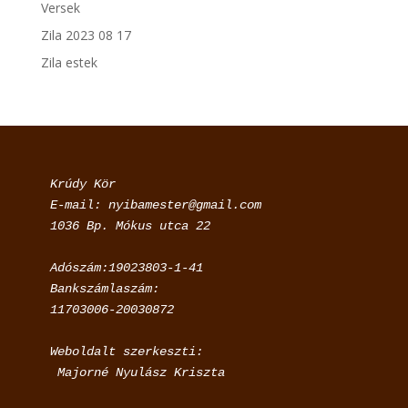
Versek
Zila 2023 08 17
Zila estek
Krúdy Kör

E-mail: nyibamester@gmail.com

Adószám:19023803-1-41

Bankszámlaszám:

11703006-20030872
Weboldalt szerkeszti:

 Majorné Nyulász Kriszta