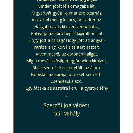
Minden jótét lélek magába lát,
Ki gyertyát gyújt, ki imát zsolozsmáz.
Asztalnál meleg kalács, bor adomáz.
Hallgatja az is ki ezerszer hallotta,
Hallgatja az apró nép is kipirult arccal.
Hogy jött a csillag? Hogy jött az angyal?
Varázs lengi körül a terített asztalt.
A vén mesél, az aprónép hallgat.
Míg a mesét szövik, megjönnek a királyok.
Ablak szemét kint megtölti az álom.
Bóbiskol az apraja, a mesét sem érti.
Csendesül a szó,
Egy fácska az asztalra kerül, a gyertya fény
is.
Szerzői jog védett
Gál Mihály