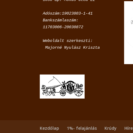
Adószám:19023803-1-41

Bankszámlaszám:

11703006-20030872
Weboldalt szerkeszti:

 Majorné Nyulász Kriszta
Kezdőlap
1%- felajánlás
Krúdy
Hír