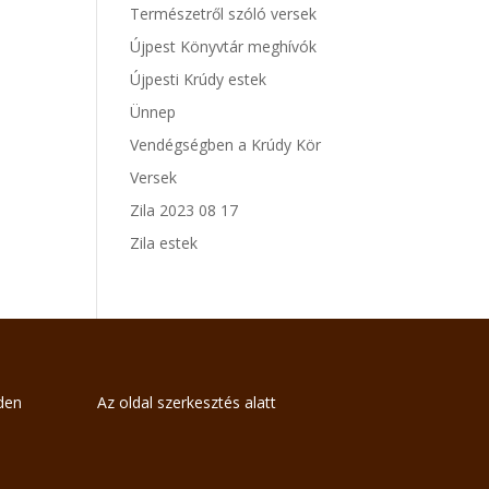
Természetről szóló versek
Újpest Könyvtár meghívók
Újpesti Krúdy estek
Ünnep
Vendégségben a Krúdy Kör
Versek
Zila 2023 08 17
Zila estek
nden
Az oldal szerkesztés alatt