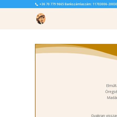
+36 70 779 9665 Bankszámlaszám: 11703006-2003
Elmúlt
Öregsé
Madár
Gyakran vissza