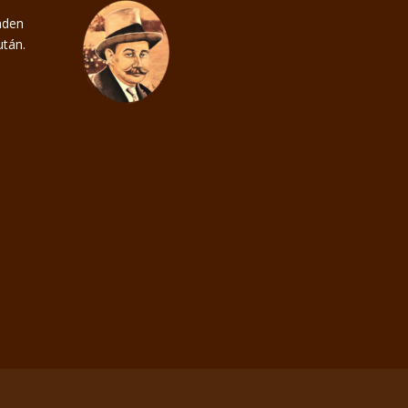
nden
tán.