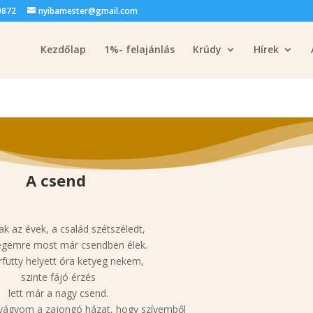
0872
nyibamester@gmail.com
Kezdőlap
1%- felajánlás
Krúdy
Hírek
A csend
ak az évek, a család szétszéledt,
gemre most már csendben élek.
fütty helyett óra ketyeg nekem,
szinte fájó érzés
lett már a nagy csend.
vágyom a zajongó házat, hogy szívemből