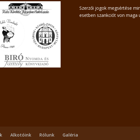
Szerzői jogok megsértése mi
esetben szankciót von maga u
ek
Alkotóink
Rólunk
Galéria