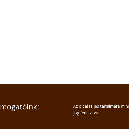
mogatóink:
Az oldal teljes tartalmára mi
jog fenntarva.