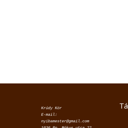
Tá
Krúdy Kör

E-mail: 
nyibamester@gmail.com
