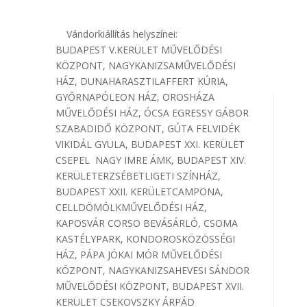
Vándorkiállítás helyszínei:
BUDAPEST V.KERÜLET ​​MŰVELŐDÉSI
KÖZPONT, NAGYKANIZSA​​​MŰVELŐDÉSI
HÁZ, DUNAHARASZTI​​​LAFFERT KÚRIA,
GYŐR​​​​​NAPÓLEON HÁZ, OROSHÁZA​​​​
MŰVELŐDÉSI HÁZ, ÓCSA​​​​​ EGRESSY GÁBOR
SZABADIDŐ KÖZPONT, GÚTA FELVIDÉK ​​​
VIKIDÁL GYULA, BUDAPEST XXI. KERÜLET ​
CSEPEL NAGY IMRE ÁMK, BUDAPEST XIV.
KERÜLET​ERZSÉBETLIGETI SZÍNHÁZ,
BUDAPEST XXII. KERÜLET​CAMPONA,
CELLDÖMÖLK​​​MŰVELŐDÉSI HÁZ,
KAPOSVÁR​​​​ CORSO BEVÁSÁRLÓ, CSOMA ​​​​
KASTÉLYPARK, KONDOROS​​​​KÖZÖSSÉGI
HÁZ, PÁPA​​​​​ JÓKAI MÓR MŰVELŐDÉSI
KÖZPONT, NAGYKANIZSA​​​HEVESI SÁNDOR
MŰVELŐDÉSI KÖZPONT, BUDAPEST XVII.
KERÜLET​ CSEKOVSZKY ÁRPÁD