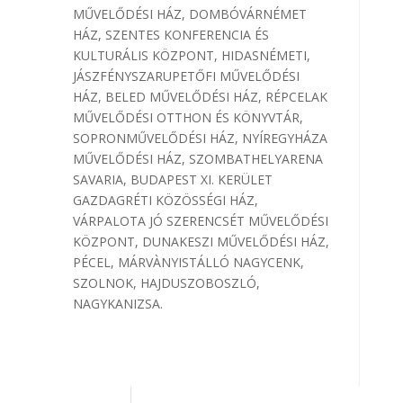
MŰVELŐDÉSI HÁZ, DOMBÓVÁR​​​​NÉMET
HÁZ, SZENTES ​​​​KONFERENCIA ÉS
KULTURÁLIS KÖZPONT, HIDASNÉMETI​​​,
JÁSZFÉNYSZARU​​​PETŐFI MŰVELŐDÉSI
HÁZ, BELED ​​​​MŰVELŐDÉSI HÁZ, RÉPCELAK
​​​​MŰVELŐDÉSI OTTHON ÉS KÖNYVTÁR,
SOPRON​​​​MŰVELŐDÉSI HÁZ, NYÍREGYHÁZA​​​
MŰVELŐDÉSI HÁZ, SZOMBATHELY​​​ARENA
SAVARIA, BUDAPEST XI. KERÜLET​​
GAZDAGRÉTI KÖZÖSSÉGI HÁZ,
VÁRPALOTA​​​ JÓ SZERENCSÉT MŰVELŐDÉSI
KÖZPONT, DUNAKESZI ​​​​MŰVELŐDÉSI HÁZ,
PÉCEL, MÁRVÀNYISTÁLLÓ NAGYCENK,
SZOLNOK, HAJDUSZOBOSZLÓ,
NAGYKANIZSA.