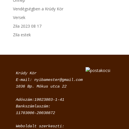
Ünnep
Vendégségben a Krúdy Kör
Versek
Zila 2023 08 17
Zila estek
Krúdy Kör

E-mail: nyibamester@gmail.com

Adószám:19023803-1-41

Bankszámlaszám:

11703006-20030872
Weboldalt szerkeszti:
