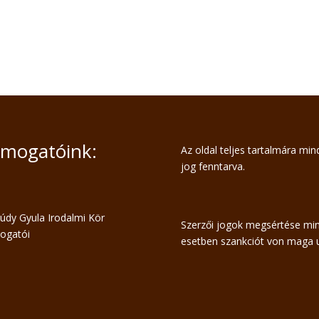
mogatóink:
Az oldal teljes tartalmára mi
jog fenntarva.
Szerzői jogok megsértése mi
esetben szankciót von maga u