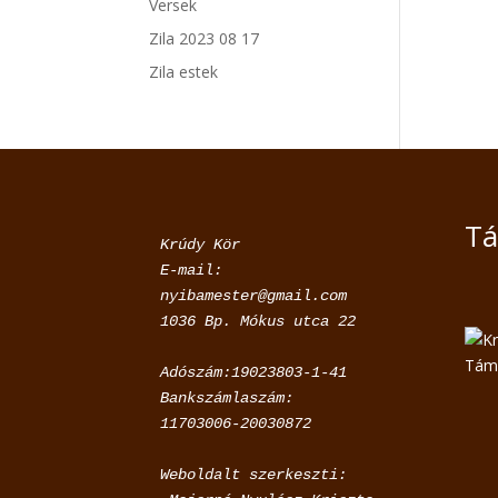
Versek
Zila 2023 08 17
Zila estek
Tá
Krúdy Kör

E-mail: 
nyibamester@gmail.com

Adószám:19023803-1-41

Bankszámlaszám:

11703006-20030872
Weboldalt szerkeszti:
