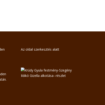
nden
Az oldal szerkesztés alatt
nden
tán.