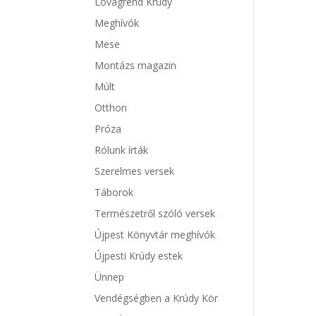
Lovagrend Krúdy
Meghívók
Mese
Montázs magazin
Múlt
Otthon
Próza
Rólunk írták
Szerelmes versek
Táborok
Természetről szóló versek
Újpest Könyvtár meghívók
Újpesti Krúdy estek
Ünnep
Vendégségben a Krúdy Kör