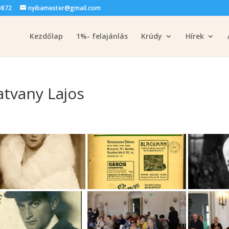
0872
nyibamester@gmail.com
Kezdőlap
1%- felajánlás
Krúdy
Hírek
tvany Lajos