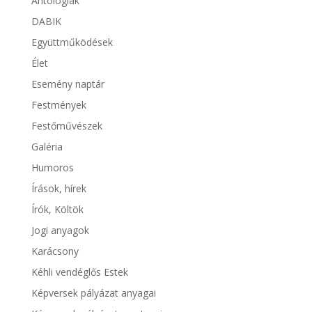
Antológiák
DABIK
Együttműködések
Élet
Esemény naptár
Festmények
Festőművészek
Galéria
Humoros
Írások, hírek
Írók, Költök
Jogi anyagok
Karácsony
Kéhli vendéglős Estek
Képversek pályázat anyagai