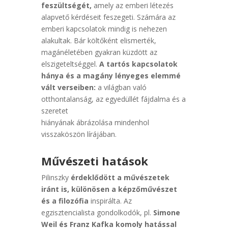
feszültségét,
amely az emberi létezés
alapvető kérdéseit feszegeti. Számára az
emberi kapcsolatok mindig is nehezen
alakultak. Bár költőként elismerték,
magánéletében gyakran küzdött az
elszigeteltséggel.
A tartós kapcsolatok
hánya és a magány lényeges elemmé
vált verseiben:
a világban való
otthontalanság, az egyedüllét fájdalma és a
szeretet
hiányának ábrázolása mindenhol
visszaköszön lírájában.
Művészeti hatások
Pilinszky
érdeklődött a művészetek
iránt is, különösen a képzőművészet
és a filozófia
inspirálta. Az
egzisztencialista gondolkodók, pl.
Simone
Weil és Franz Kafka komoly hatással