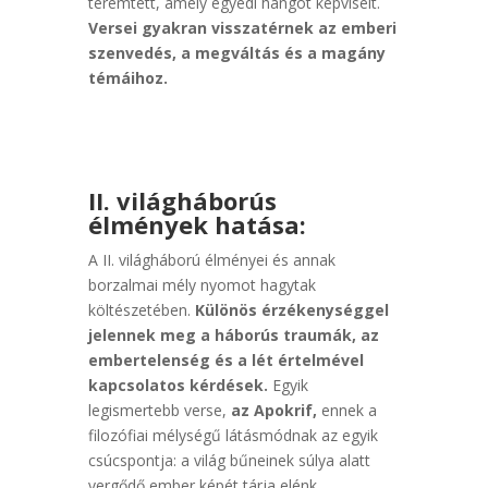
teremtett, amely egyedi hangot képviselt.
Versei gyakran visszatérnek az emberi
szenvedés, a megváltás és a magány
témáihoz.
II. világháborús
élmények hatása:
A II. világháború élményei és annak
borzalmai mély nyomot hagytak
költészetében.
Különös érzékenységgel
jelennek meg a háborús traumák, az
embertelenség és a lét értelmével
kapcsolatos kérdések.
Egyik
legismertebb verse,
az Apokrif,
ennek a
filozófiai mélységű látásmódnak az egyik
csúcspontja: a világ bűneinek súlya alatt
vergődő ember képét tárja elénk.