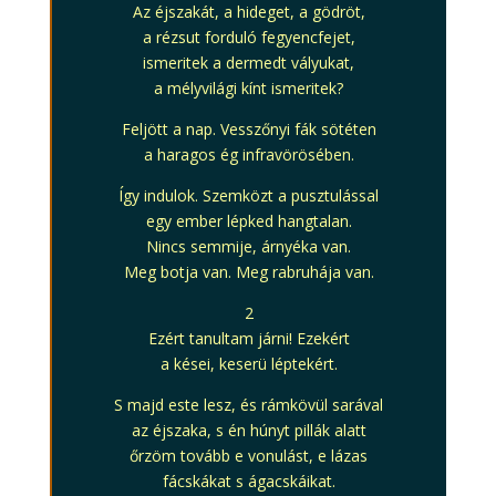
Az éjszakát, a hideget, a gödröt,
a rézsut forduló fegyencfejet,
ismeritek a dermedt vályukat,
a mélyvilági kínt ismeritek?
Feljött a nap. Vesszőnyi fák sötéten
a haragos ég infravörösében.
Így indulok. Szemközt a pusztulással
egy ember lépked hangtalan.
Nincs semmije, árnyéka van.
Meg botja van. Meg rabruhája van.
2
Ezért tanultam járni! Ezekért
a kései, keserü léptekért.
S majd este lesz, és rámkövül sarával
az éjszaka, s én húnyt pillák alatt
őrzöm tovább e vonulást, e lázas
fácskákat s ágacskáikat.