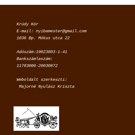
Krúdy Kör

E-mail: nyibamester@gmail.com

Adószám:19023803-1-41

Bankszámlaszám:

11703006-20030872
Weboldalt szerkeszti:

 Majorné Nyulász Kriszta