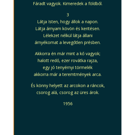
Fáradt vagyok. Kimeredek a földből.
3
Látja Isten, hogy állok a napon.
Látja árnyam kövön és keritésen.
Lélekzet nélkül látja állani
árnyékomat a levegőtlen présben.
Akkorra én már mint a kő vagyok;
halott redő, ezer rovátka rajza,
egy jó tenyérnyi törmelék
akkorra már a teremtmények arca.
És könny helyett az arcokon a ráncok,
csorog alá, csorog az üres árok.
1956