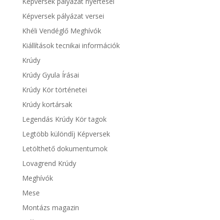
Képversek pályázat nyertesei
Képversek pályázat versei
Khéli Vendéglő Meghívók
Kiállítások tecnikai információk
Krúdy
Krúdy Gyula Írásai
Krúdy Kör történetei
Krúdy kortársak
Legendás Krúdy Kör tagok
Legtöbb különdíj Képversek
Letölthető dokumentumok
Lovagrend Krúdy
Meghívók
Mese
Montázs magazin