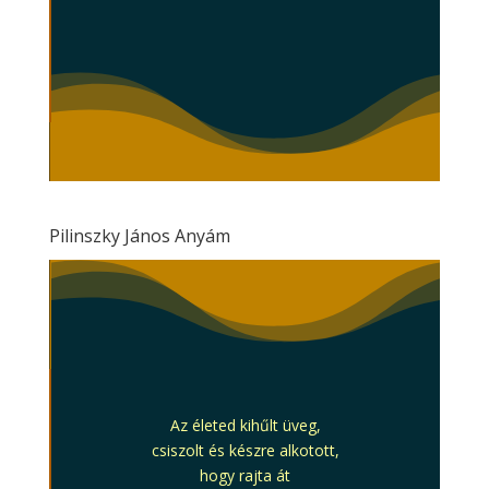
Pilinszky János Anyám
Az életed kihűlt üveg,
csiszolt és készre alkotott,
hogy rajta át