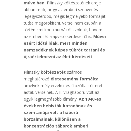
műveiben.
Pilinszky költészetének ereje
abban rejlik, hogy az emberi szenvedés
legegyszerűbb, mégis legmélyebb formáját
tudta megörökíteni. Versei nem csupán a
történelmi kor traumáiról szólnak, hanem
az emberi lét alapvető kérdéseiről is.
Művei
ezért időtállóak, mert minden
nemzedéknek képes tükröt tartani és
újraértelmezni az élet kérdéseit.
Pilinszky
költészetét
számos
meghatározó
életesemény formálta
,
amelyek mély érzelmi és filozófiai töltetet
adtak verseinek. A II. világháború volt az
egyik legmegrázóbb élmény.
Az 1940-es
években behívták katonának és
szemtanúja volt a háború
borzalmainak, különösen a
koncentrációs táborok emberi