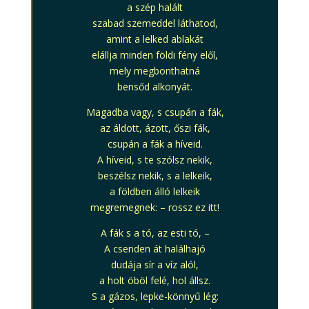
a szép halált
szabad szemeddel láthatod,
amint a lelked ablakát
elállja minden földi fény elől,
mely megbonthatná
bensőd alkonyát.
Magadba vagy, s csupán a fák,
az áldott, ázott, őszi fák,
csupán a fák a híveid.
A híveid, s te szólsz nekik,
beszélsz nekik, s a lelkeik,
a földben álló lelkeik
megremegnek: – rossz ez itt!
A fák s a tó, az esti tó, –
A csenden át halálhajó
dudája sír a víz alól,
a holt öböl felé, hol állsz.
S a gázos, lepke-könnyű lég: