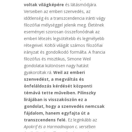
voltak világképére
és látásmódjára.
Verseiben az emberi szenvedés, az
időtlenség és a transzcendencia iránti vágy
filozófiai mélységgel jelenik meg. Életének
eseményei szorosan összefonódnak az
emberi létezés legsötétebb és legmélyebb
rétegeivel. Költői világát számos filozófiai
irányzat és gondolkodó formálta. A francia
filozófus és misztikus, Simone Weil
gondolatai különösen nagy hatást
gyakoroltak rá.
Weil az emberi
szenvedést, a megváltás és
önfeláldozás kérdését központi
témává tette műveiben. Pilinszky
lírájában is visszaköszön ez a
gondolat, hogy a szenvedés nemcsak
fájdalom, hanem egyfajta út a
transzcendens felé.
Ez leginkább az
Apokrif és a Harmadnapon c. versében