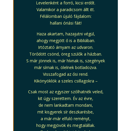
Levelenként a forró, kicsi erdőt.
Valamikor a paradicsom állt itt.
Félálomban újuló fájdalom:
hallani óriási fáit!
Haza akartam, hazajutni végül,
ahogy megjött ő is a Bibliában.
Irtóztató árnyam az udvaron.
Törődött csönd, öreg szülők a házban.
S már jönnek is, már hívnak is, szegények
már sírnak is, ölelnek botladozva.
Visszafogad az ősi rend.
Kikönyöklök a szeles csillagokra –
Csak most az egyszer szólhatnék veled,
kit úgy szerettem. Év az évre,
de nem lankadtam mondani,
mit kisgyerek sír deszkarésbe,
a már-már elfuló reményt,
hogy megjövök és megtalállak.