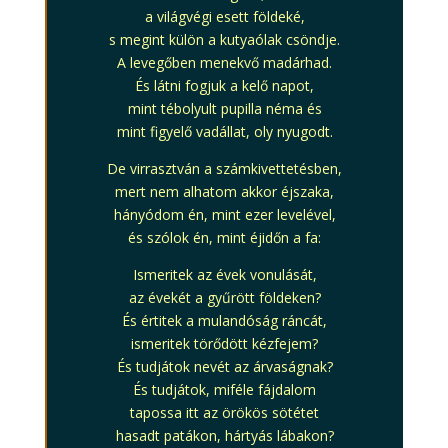
a világvégi esett földeké,
s megint külön a kutyaólak csöndje.
A levegőben menekvő madárhad.
És látni fogjuk a kelő napot,
mint tébolyult pupilla néma és
mint figyelő vadállat, oly nyugodt.
De virrasztván a számkivettetésben,
mert nem alhatom akkor éjszaka,
hányódom én, mint ezer levelével,
és szólok én, mint éjidőn a fa:
Ismeritek az évek vonulását,
az évekét a gyűrött földeken?
És értitek a mulandóság ráncát,
ismeritek törődött kézfejem?
És tudjátok nevét az árvaságnak?
És tudjátok, miféle fájdalom
tapossa itt az örökös sötétet
hasadt patákon, hártyás lábakon?