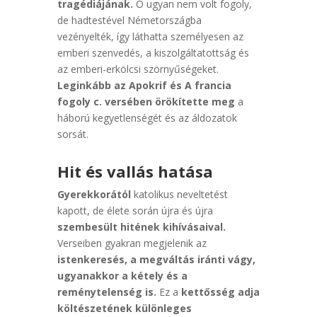
tragédiájának.
Ő ugyan nem volt fogoly,
de hadtestével Németországba
vezényelték, így láthatta személyesen az
emberi szenvedés, a kiszolgáltatottság és
az emberi-erkölcsi szörnyűségeket.
Leginkább az Apokrif és A francia
fogoly c. versében örökítette meg
a
háború kegyetlenségét és az áldozatok
sorsát.
Hit és vallás hatása
Gyerekkorától
katolikus neveltetést
kapott, de élete során újra és újra
szembesült hitének kihívásaival.
Verseiben gyakran megjelenik az
istenkeresés, a megváltás iránti vágy,
ugyanakkor a kétely és a
reménytelenség is.
Ez a
kettősség adja
költészetének különleges