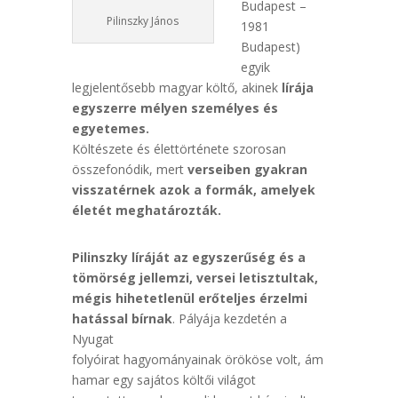
Budapest –
Pilinszky János
1981
Budapest)
egyik
legjelentősebb magyar költő, akinek
lírája
egyszerre mélyen személyes és
egyetemes.
Költészete és élettörténete szorosan
összefonódik, mert
verseiben gyakran
visszatérnek azok a formák, amelyek
életét meghatározták.
Pilinszky líráját az egyszerűség és a
tömörség jellemzi, versei letisztultak,
mégis hihetetlenül erőteljes érzelmi
hatással bírnak
. Pályája kezdetén a
Nyugat
folyóirat hagyományainak örököse volt, ám
hamar egy sajátos költői világot