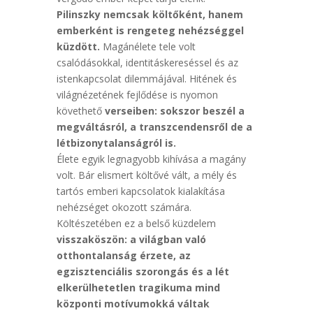
Pilinszky nemcsak költőként, hanem
emberként is rengeteg nehézséggel
küzdött.
Magánélete tele volt
csalódásokkal, identitáskereséssel és az
istenkapcsolat dilemmájával. Hitének és
világnézetének fejlődése is nyomon
követhető
verseiben: sokszor beszél a
megváltásról, a transzcendensről de a
létbizonytalanságról is.
Élete egyik legnagyobb kihívása a magány
volt. Bár elismert költővé vált, a mély és
tartós emberi kapcsolatok kialakítása
nehézséget okozott számára.
Költészetében ez a belső küzdelem
visszaköszön: a világban való
otthontalanság érzete, az
egzisztenciális szorongás és a lét
elkerülhetetlen tragikuma mind
központi motívumokká váltak