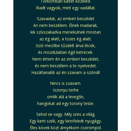
Torkomban lüktet közeled.
Riadt vagyok, mint egy vadállat.
Szavaidat, az emberi beszédet
én nem beszélem. Élnek madarak,
kik szívszakadva menekülnek mostan
az ég alatt, a tüzes ég alatt.
Izzó mezőbe tűzdelt árva lécek,
és mozdulatlan égő ketrecek.
Nem értem én az emberi beszédet,
és nem beszélem a te nyelvedet.
Hazátlanabb az én szavam a szónál!
Nincs is szavam.
Iszonyu terhe
omlik alá a levegőn,
hangokat ad egy torony teste.
Sehol se vagy. Mily üres a világ.
Egy kerti szék, egy kinnfeledt nyugágy.
Éles kövek közt árnyékom csörömpöl.