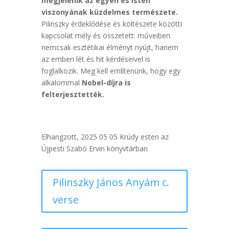
megjelenik az egyén és Isten
viszonyának küzdelmes természete.
Pilinszky érdeklődése és költészete közötti
kapcsolat mély és összetett: műveiben
nemcsak esztétikai élményt nyújt, hanem
az emberi lét és hit kérdéseivel is
foglalkozik. Meg kell említenünk, hogy egy
alkalommal
Nobel-díjra is
felterjesztették.
Elhangzott, 2025 05 05 Krúdy esten az
Újpesti Szabó Ervin könyvtárban
Pilinszky János Anyám c.
verse