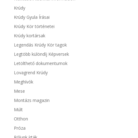
Krúdy
Krúdy Gyula Írásai
Krúdy Kör történetei
Krúdy kortársak
Legendás Krúdy Kör tagok
Legtöbb különdíj Képversek
Letölthető dokumentumok
Lovagrend Krúdy
Meghívók
Mese
Montázs magazin
Múlt
Otthon
Próza
Rólunk írták