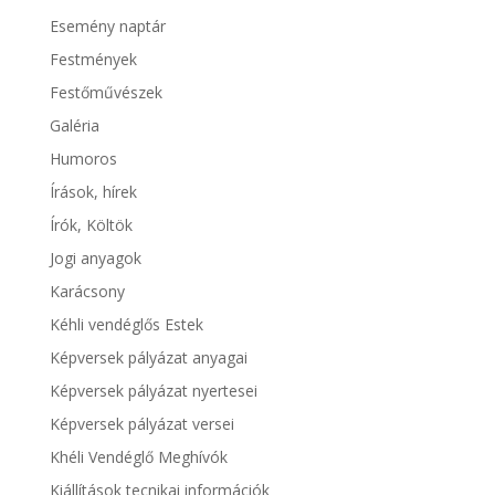
Esemény naptár
Festmények
Festőművészek
Galéria
Humoros
Írások, hírek
Írók, Költök
Jogi anyagok
Karácsony
Kéhli vendéglős Estek
Képversek pályázat anyagai
Képversek pályázat nyertesei
Képversek pályázat versei
Khéli Vendéglő Meghívók
Kiállítások tecnikai információk