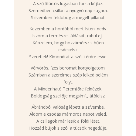
A szőlőfürtös lugasban forr a kéjláz.
Szemedben csillan a nyugvó nap sugara.
Szívemben feldobog a megélt pillanat.
Kezemben a hordóból mert Isteni nedv.
Iszom a természet áldását, rabul ejt.
Képzelem, hogy hozzámérsz s hűen
esdekelsz.
Szeretlek! Kimondtat a szót térdre esve.
Vérvörös, ízes boromat kortyolgatom.
Számban a szerelmes szép lelked belém
folyt.
A Mindenható Teremtőre felnézek.
Boldogság szellője megsimít, átölelsz.
Ábrándból valóság lépett a szívembe.
Áldom e csodás mámoros napot veled.
A csillagok már lesik a földi létet.
Hozzád bújok s szól a tücsök hegedűje.